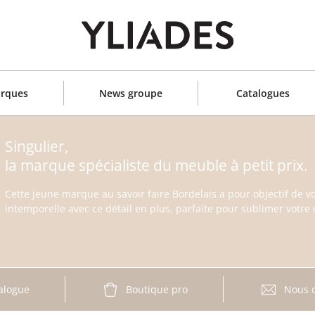
rques
News groupe
Catalogues
Singulier,
la marque spécialiste du meuble à petit prix.
Cette jeune marque au savoir faire Bordelais a pour objectif de v
intemporelle avec ce détail en plus, parfaite pour sublimer votre 
alogue
Boutique pro
Nous c