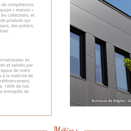
es de compétences
équipe « maison »
les collections, et
 de produits qui
sans, des potiers,
iser.
ternationales en
és et validés par
l’appui de notre
s à la maîtrise de
, référencement,
re, 100% de nos
os entrepôts de
Bureaux de Bègles - G
Métiers