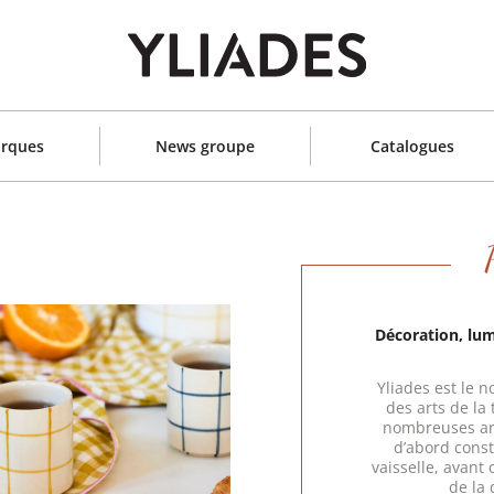
rques
News groupe
Catalogues
Décoration, lum
Yliades est le 
des arts de la
nombreuses ann
d’abord const
vaisselle, avant
de la 