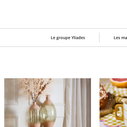
Aller
Panneau de gestion des cookies
au
contenu
principal
Navigation
Le groupe Yliades
Les ma
principale